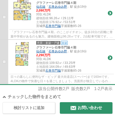
グラファーレ石巻市門脇４期
仙石線
「
石巻あゆみ野
」駅 徒歩19分
2,090万円
間取:
4LDK
建物面積:
96.26㎡ / 29.11坪
土地面積:
176.92㎡ / 53.51坪
宮城県
石巻市
門脇
字浦屋敷85-26
「グラファーレ石巻市門脇４期」のここがイチオシ。徒歩16分の距離に青
葉中学校があるのも魅力。建物面積は96.26㎡です。2台駐車可能です。石
巻市で新生活を始めるのであれば、不動産...
売買｜新築一戸建
新築
グラファーレ石巻市門脇４期
仙石線
「
石巻あゆみ野
」駅 徒歩19分
2,290万円
間取:
4LDK
建物面積:
109.92㎡ / 33.25坪
土地面積:
164.09㎡ / 49.63坪
宮城県
石巻市
門脇
字浦屋敷85-26
日々の暮らしに便利なザ・ビッグ 釜大街道店(スーパー)まで160mです。
4LDKの物件で快適な日々を過ごしましょう。洗面所が独立しているの
で、ニーズの高い物件です。住んだことの無い場...
該当公開件数
2
戸 販売数
2
戸
1-2
戸表示
チェックした物件をまとめて
検討リストに追加
お問い合わせ