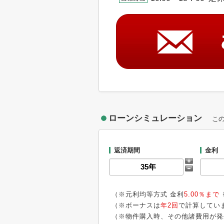
ローンシミュレーション
こ
返済期間
金利
（※元利均等方式 金利
5.00％まで
（※ボーナスは
年2回
で計算してい
（※物件購入時、その他諸費用が発