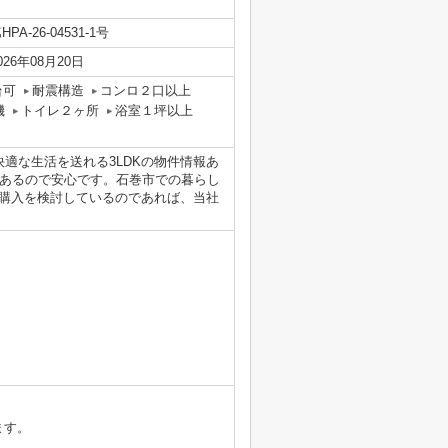
HPA-26-04531-1号
026年08月20日
台可
耐震構造
コンロ２口以上
機
トイレ２ヶ所
浴室１坪以上
適な生活を送れる3LDKの物件情報あ
があるので安心です。石巻市での暮らし
購入を検討しているのであれば、当社
ます。