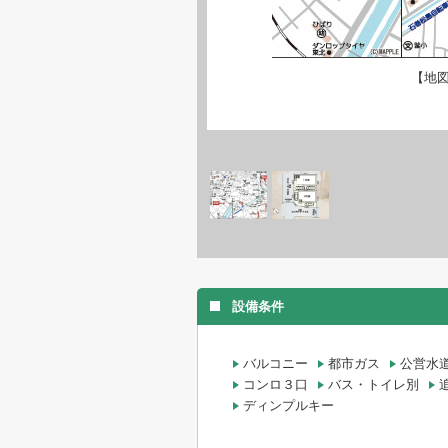
【地
設備条件
バルコニー
都市ガス
公営水
コンロ３口
バス・トイレ別
ディンプルキー