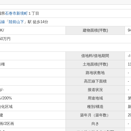
城県
石巻市
新境町
１丁目
石線
「
陸前山下
」駅 徒歩14分
K/
建物面積(坪数)
9
350万円
借地料/借地期間
-/
有権
土地面積(坪数)
1
路地状敷地
-
高圧線下面積
-
/-
接道状況
-
%/200%
用途地域
街化区域
種別/構造
建
築年月（築年数）
2
画/2区画
向き
-