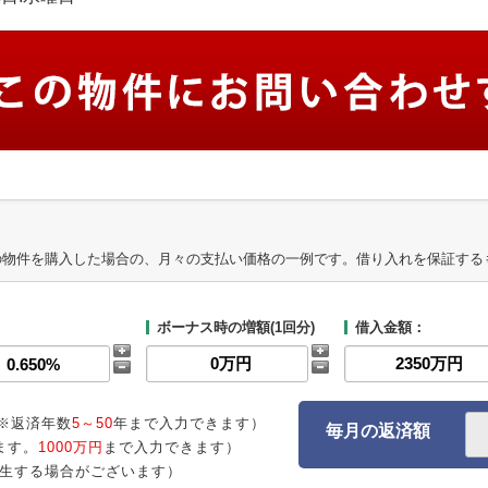
の物件を購入した場合の、月々の支払い価格の一例です。借り入れを保証する
ボーナス時の増額(1回分)
借入金額：
※返済年数
5～50
年まで入力できます）
毎月の返済額
ます。
1000万円
まで入力できます）
生する場合がございます）