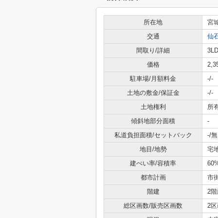
所在地
宮
交通
仙
間取り/詳細
3LD
価格
2,
駐車場/月額料金
-/-
土地の敷金/保証金
-/-
土地権利
所
傾斜地部分面積
-
私道負担面積/セットバック
-/無
地目/地勢
宅地
建ぺい率/容積率
60
都市計画
市
階建
2階
総区画数/販売区画数
2区