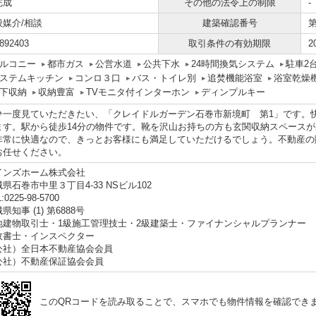
完成
その他の法令上の制限
-
般媒介/相談
建築確認番号
第
892403
取引条件の有効期限
2
ルコニー
都市ガス
公営水道
公共下水
24時間換気システム
駐車2
ステムキッチン
コンロ３口
バス・トイレ別
追焚機能浴室
浴室乾燥
下収納
収納豊富
TVモニタ付インターホン
ディンプルキー
ひ一度見ていただきたい、「クレイドルガーデン石巻市新境町 第1」です。快
ます。駅から徒歩14分の物件です。靴を沢山お持ちの方も玄関収納スペース
非常に快適なので、きっとお客様にも満足していただけるでしょう。不動産の
お任せください。
インズホーム株式会社
県石巻市中里３丁目4-33 NSビル102
:0225-98-5700
県知事 (1) 第6888号
地建物取引士・1級施工管理技士・2級建築士・ファイナンシャルプランナー
政書士・インスペクター
公社）全日本不動産協会会員
公社）不動産保証協会会員
このQRコードを読み取ることで、スマホでも物件情報を確認でき