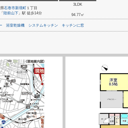
3LDK
城県
石巻市
新境町
１丁目
「
陸前山下
」駅 徒歩14分
94.77㎡
ー
浴室乾燥機
システムキッチン
キッチンに窓