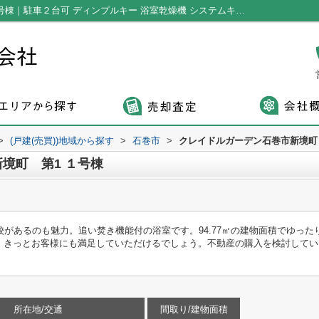
クレイドルガーデン石巻市新境町 第1 １号棟｜駐車２台可 ディンプルキー 浴室乾燥機 システムキッチン キッチンに窓｜石巻の戸建て｜ウインズホーム株式会社
>
(戸建(売買))地域から探す
>
石巻市
>
クレイドルガーデン石巻市新境町
境町 第1 １号棟
校があるのも魅力。追い焚き機能付の浴室です。94.77㎡の建物面積でゆっ
、きっとお客様にも満足していただけるでしょう。不動産の購入を検討してい
所在地/交通
間取り/建物面積