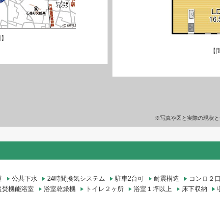
図】
【
※写真や図と実際の現状と
道
公共下水
24時間換気システム
駐車2台可
耐震構造
コンロ２
追焚機能浴室
浴室乾燥機
トイレ２ヶ所
浴室１坪以上
床下収納