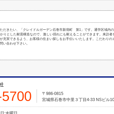
ただきたい、「クレイドルガーデン石巻市新境町 第1」です。通学区域内
っかりとした耐震構造なので、激しい揺れにも耐えることができます。来訪者
が充実できるよう、お客様の住まい探しをお手伝いいたします。こだわりの
問い合わせ下さい。
社
-5700
〒986-0815
宮城県石巻市中里３丁目4-33 NSビル10
定休日:水曜日