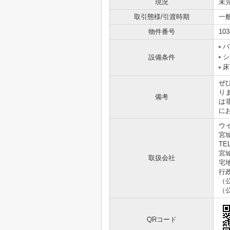
現況
未
取引態様/引渡時期
一
物件番号
103
バ
シ
設備条件
床
ぜ
り
備考
は
に
ウ
宮城
TEL
宮城
取扱会社
宅
行
（
（
QRコード