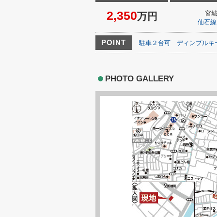
2,350
宮
万円
仙石線
POINT
駐車２台可
ディンプルキ
PHOTO GALLERY