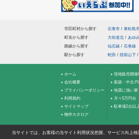
市区町村から探す
石巻市
/
東松島
町名から探す
大街道北
/
あゆ
路線から探す
仙石線
/
石巻線
駅から探す
蛇田
/
陸前山下
/
ホーム
現地販売開催
会社概要
新築・中古戸
プライバシーポリシー
地震に強い家
利用規約
月々5万円台
サイトマップ
駐車場2台以
物件カタログ
当サイトでは、お客様の当サイト利用状況把握、サービス向上検討