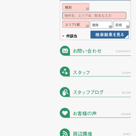
種別
エリア| 駅
価格
面積
-
件該当