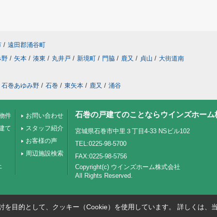
市
/
遠田郡涌谷町
み野
/
矢本
/
湊東
/
丸井戸
/
新境町
/
門脇
/
鹿又
/
貞山
/
大街道南
石巻あゆみ野
/
石巻
/
東矢本
/
鹿又
/
涌谷
石巻の戸建てのことならウインズホーム
物件
お問い合わせ
建て
スタッフ紹介
宮城県石巻市中里３丁目4-33 NSビル102
お客様の声
TEL:0225-98-5700
周辺施設検索
FAX:0225-98-5756
上
Copyright(c) ウインズホーム株式会社
All Rights Reserved.
を目的として、クッキー（Cookie）を使用しています。
詳しくは、