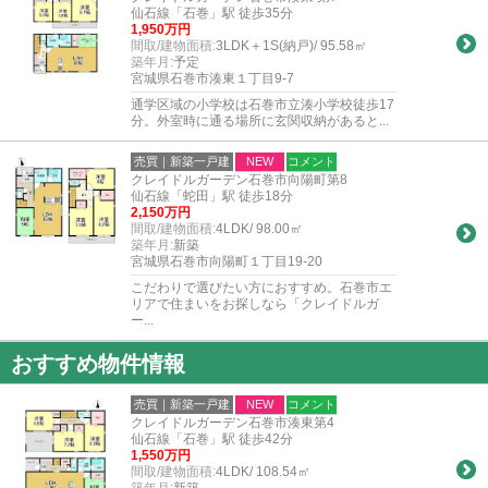
仙石線「石巻」駅 徒歩35分
1,950万円
間取/建物面積:
3LDK＋1S(納戸)/ 95.58㎡
築年月:
予定
宮城県石巻市湊東１丁目9-7
通学区域の小学校は石巻市立湊小学校徒歩17
分。外室時に通る場所に玄関収納があると...
売買｜新築一戸建
NEW
コメント
クレイドルガーデン石巻市向陽町第8
仙石線「蛇田」駅 徒歩18分
2,150万円
間取/建物面積:
4LDK/ 98.00㎡
築年月:
新築
宮城県石巻市向陽町１丁目19-20
こだわりで選びたい方におすすめ。石巻市エ
リアで住まいをお探しなら「クレイドルガ
ー...
おすすめ物件情報
売買｜新築一戸建
NEW
コメント
クレイドルガーデン石巻市湊東第4
仙石線「石巻」駅 徒歩42分
1,550万円
間取/建物面積:
4LDK/ 108.54㎡