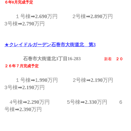
６年8月完成予定
１号棟
➡
2
.690
万円 2
号棟
➡
2
.890
万円
3
号棟
➡
2
.790
万円
★
クレイドルガーデン石巻市大街道北 第3
石巻市大街道北3丁目16-283
新着
２０
２６年７月完成予定
１号棟
➡1
.990
万円 2
号棟
➡
2
.190
万円
3
号棟
➡
2
.190
万円
4
号棟
➡
2
.290
万円 5
号棟
➡
2
.330
万円 6
号棟
➡
2
.390
万円