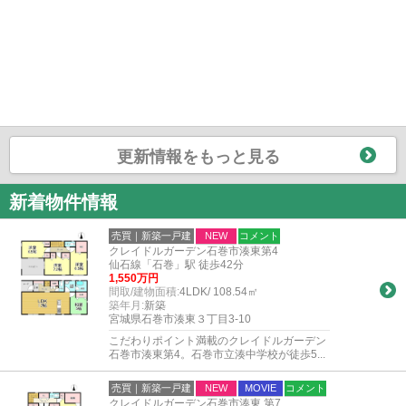
更新情報をもっと見る
新着物件情報
売買｜新築一戸建
NEW
コメント
クレイドルガーデン石巻市湊東第4
仙石線「石巻」駅 徒歩42分
1,550万円
間取/建物面積:
4LDK/ 108.54㎡
築年月:
新築
宮城県石巻市湊東３丁目3-10
こだわりポイント満載のクレイドルガーデン
石巻市湊東第4。石巻市立湊中学校が徒歩5...
売買｜新築一戸建
NEW
MOVIE
コメント
クレイドルガーデン石巻市湊東 第7