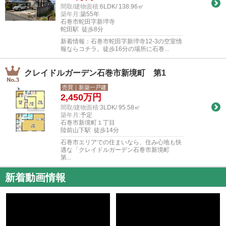
間取/建物面積:
6LDK/ 138.96㎡
築年月:
築55年
石巻市蛇田字新埣寺
蛇田駅 徒歩8分
新着情報：石巻市蛇田字新埣寺12-3の空室情
報ならコチラ。徒歩16分の場所に石巻...
クレイドルガーデン石巻市新境町 第1
売買｜新築一戸建
2,450
万円
間取/建物面積:
3LDK/ 95.58㎡
築年月:
予定
石巻市新境町１丁目
陸前山下駅 徒歩14分
石巻市エリアでの住まいなら、住み心地も快
適な「クレイドルガーデン石巻市新境町
第...
新着動画情報