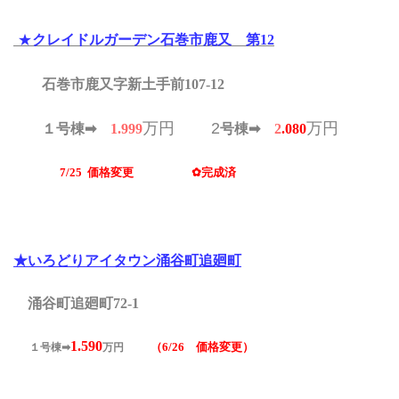
★
クレイドルガーデン石巻市鹿又 第12
石巻市鹿又字新土手前107-12
万円
2
万円
１号棟➡
1.999
号棟➡
2
.080
7/25
価格変更 ✿完成済
★いろどりアイタウン涌谷町追廻町
涌谷町追廻町72-1
1.590
（6/26 価格変更）
１号棟➡
万円