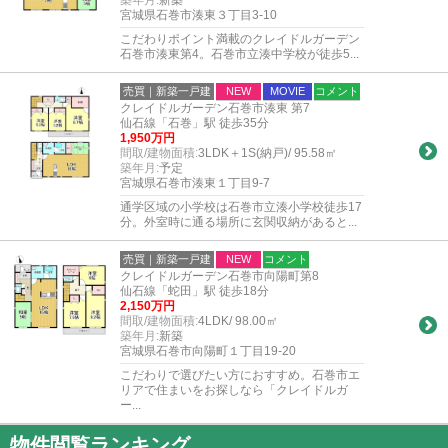
築年月:
新築
宮城県石巻市湊東３丁目3-10
こだわりポイント満載のクレイドルガーデン
石巻市湊東第4。石巻市立湊中学校が徒歩5...
売買｜新築一戸建
NEW
MOVIE
コメント
クレイドルガーデン石巻市湊東 第7
仙石線「石巻」駅 徒歩35分
1,950万円
間取/建物面積:
3LDK＋1S(納戸)/ 95.58㎡
築年月:
予定
宮城県石巻市湊東１丁目9-7
通学区域の小学校は石巻市立湊小学校徒歩17
分。外室時に通る場所に玄関収納があると...
売買｜新築一戸建
NEW
コメント
クレイドルガーデン石巻市向陽町第8
仙石線「蛇田」駅 徒歩18分
2,150万円
間取/建物面積:
4LDK/ 98.00㎡
築年月:
新築
宮城県石巻市向陽町１丁目19-20
こだわりで選びたい方におすすめ。石巻市エ
リアで住まいをお探しなら「クレイドルガ
ー...
物件閲覧ランキング