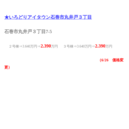
★いろどりアイタウン石巻市丸井戸３丁目
石巻市丸井戸３丁目7-5
2.390
2.390
２号棟⇒3.640万円⇒
万円
３号棟⇒3.640万円⇒
万円
（6/26 価格変
更）