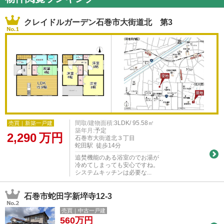
クレイドルガーデン石巻市大街道北 第3
間取/建物面積:
3LDK/ 95.58㎡
売買｜新築一戸建
築年月:
予定
2,290
万円
石巻市大街道北３丁目
蛇田駅 徒歩14分
追焚機能のある浴室のでお湯が
冷めてしまっても安心ですね。
システムキッチンは必要な...
石巻市蛇田字新埣寺12-3
売買｜中古一戸建
560
万円