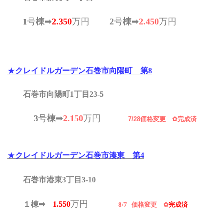
号
棟
➡
2.350
万円
2
号
棟
➡
2.450
万円
1
★
クレイドルガーデン石巻市向陽町 第8
石巻市向陽町1丁目23-5
3
号
棟
➡
2.150
万円
7/28価格変更
✿完成済
★
クレイドルガーデン石巻市湊東 第4
石巻市港東3丁目3-10
万円
１棟➡
1
.550
8/7
価格変更
✿
完成済