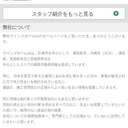
スタッフ紹介をもっと見る
弊社について
弊社ウインズホーム㈱のホームページをご覧いただき、ありがとうございま
す。
ウインズホーム㈱は、石巻市を中心として、東松島市、大崎市（古川）、涌谷
町、美里町等主に宮城県県北を
中心としたエリアの最新不動産情報を提供しています。
特に、日本大震災で多大な被害にあわれ住む家を失った方や、家屋が被災され
た方で未だ住まいを検討されている方に、
建築士、施工管理技士の立場からより良い住まい情報を提案していきます。
同じ情報は他の多くの不動産会社にもあると思いますが、
笑顔の絶えない自分の家を求めるすべての人に、住まいを提案していきたいと
の思いで、無理のない資金計画の提案、
住宅についての基礎知識等々、専門家としての立場から、ていねいに説明して
いきたいと思います。