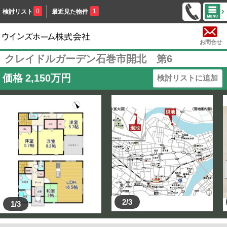
0
1
検討リスト
最近見た物件
お問合せ
クレイドルガーデン石巻市開北 第6
価格
2,150
万円
検討リストに追加
2/3
1/3