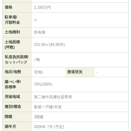
価格
2,150万円
駐車場/
-/-
月額料金
土地権利
所有権
土地面積
151.60㎡(45.85坪)
(坪数)
私道負担面積/
-/無
セットバック
地目/地勢
接道状況
宅地/-
-
建ぺい率/
70%/200%
容積率
用途地域
第二種中高層住居専用
種別/構造
新築一戸建/木造
階建
2階建
築年月
2026年 7月 (予定)