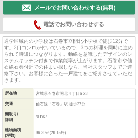
メールでお問い合わせする(無料)
電話でお問い合わせする
通学区域内の小学校は石巻市立開北小学校で徒歩12分で
す。3口コンロが付いているので、3つの料理を同時に進め
られて時短につながります。動線を意識したデザインのシ
ステムキッチン付きで作業能率が上がります。石巻市や仙
石線石巻付近での住まい探しなら、当社スタッフまでご連
絡下さい。お客様に合った一戸建てをご紹介させていただ
きます。
所在地
宮城県
石巻市
開北
４丁目6-23
交通
仙石線
「
石巻
」駅 徒歩27分
間取り/
3LDK/
詳細
建物面積
96.39㎡(29.15坪)
(坪数)