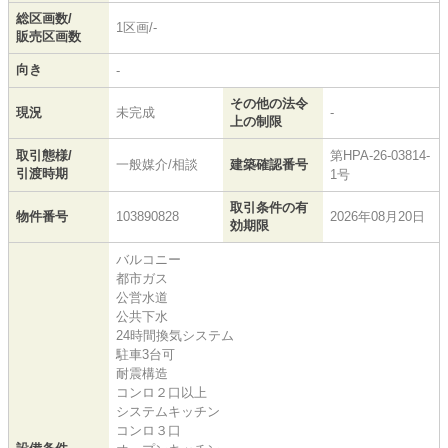
総区画数/
1区画/-
販売区画数
向き
-
その他の法令
現況
未完成
-
上の制限
取引態様/
第HPA-26-03814-
一般媒介/相談
建築確認番号
引渡時期
1号
取引条件の有
物件番号
103890828
2026年08月20日
効期限
バルコニー
都市ガス
公営水道
公共下水
24時間換気システム
駐車3台可
耐震構造
コンロ２口以上
システムキッチン
コンロ３口