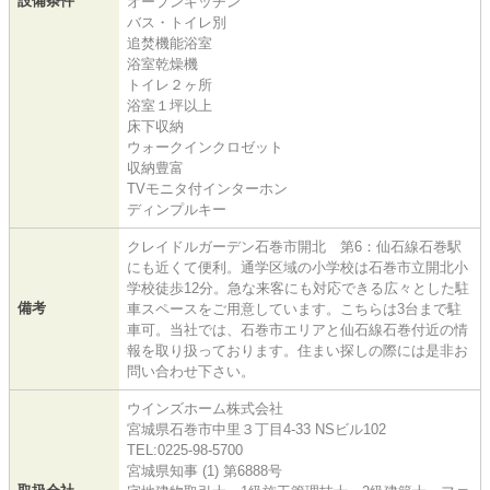
設備条件
オープンキッチン
バス・トイレ別
追焚機能浴室
浴室乾燥機
トイレ２ヶ所
浴室１坪以上
床下収納
ウォークインクロゼット
収納豊富
TVモニタ付インターホン
ディンプルキー
クレイドルガーデン石巻市開北 第6：仙石線石巻駅
にも近くて便利。通学区域の小学校は石巻市立開北小
学校徒歩12分。急な来客にも対応できる広々とした駐
備考
車スペースをご用意しています。こちらは3台まで駐
車可。当社では、石巻市エリアと仙石線石巻付近の情
報を取り扱っております。住まい探しの際には是非お
問い合わせ下さい。
ウインズホーム株式会社
宮城県石巻市中里３丁目4-33 NSビル102
TEL:0225-98-5700
宮城県知事 (1) 第6888号