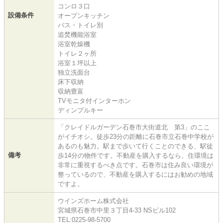
コンロ３口
設備条件
オープンキッチン
バス・トイレ別
追焚機能浴室
浴室乾燥機
トイレ２ヶ所
浴室１坪以上
独立洗面台
床下収納
収納豊富
TVモニタ付インターホン
ディンプルキー
「クレイドルガーデン石巻市大街道北 第3」のここ
がイチオシ。徒歩23分の距離に石巻市立石巻中学校が
あるのも魅力。駅まで歩いて行くことのできる、駅徒
備考
歩14分の物件です。不動産を購入するなら、住環境は
非常に重視するべき点です。石巻市は住み良い環境が
整っているので、不動産を購入するにはお勧めの地域
ですよ。
ウインズホーム株式会社
宮城県石巻市中里３丁目4-33 NSビル102
TEL:0225-98-5700