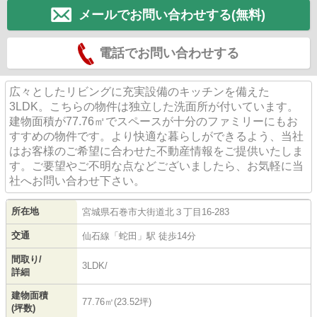
メールでお問い合わせする(無料)
電話でお問い合わせする
広々としたリビングに充実設備のキッチンを備えた
3LDK。こちらの物件は独立した洗面所が付いています。
建物面積が77.76㎡でスペースが十分のファミリーにもお
すすめの物件です。より快適な暮らしができるよう、当社
はお客様のご希望に合わせた不動産情報をご提供いたしま
す。ご要望やご不明な点などございましたら、お気軽に当
社へお問い合わせ下さい。
所在地
宮城県
石巻市
大街道北
３丁目16-283
交通
仙石線
「
蛇田
」駅 徒歩14分
間取り/
3LDK/
詳細
建物面積
77.76㎡(23.52坪)
(坪数)