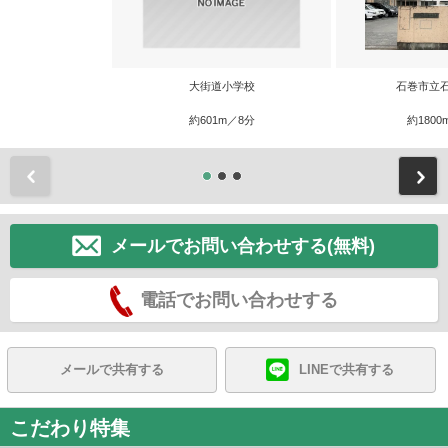
大街道小学校
石巻市立
約601m／8分
約1800
前
メールでお問い合わせする(無料)
電話でお問い合わせする
メールで共有する
LINEで共有する
こだわり特集