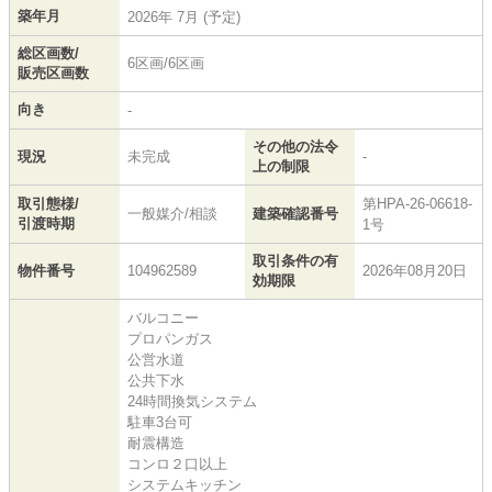
築年月
2026年 7月 (予定)
総区画数/
6区画/6区画
販売区画数
向き
-
その他の法令
現況
未完成
-
上の制限
取引態様/
第HPA-26-06618-
一般媒介/相談
建築確認番号
引渡時期
1号
取引条件の有
物件番号
104962589
2026年08月20日
効期限
バルコニー
プロパンガス
公営水道
公共下水
24時間換気システム
駐車3台可
耐震構造
コンロ２口以上
システムキッチン