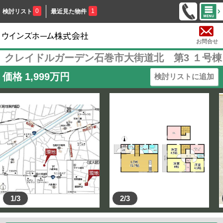
0
1
検討リスト
最近見た物件
お問合せ
クレイドルガーデン石巻市大街道北 第3 １号棟
価格
1,999
万円
検討リストに追加
1/3
2/3