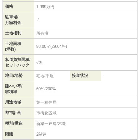
価格
1,999万円
駐車場/
-/-
月額料金
土地権利
所有権
土地面積
98.00㎡(29.64坪)
(坪数)
私道負担面積/
-/無
セットバック
地目/地勢
接道状況
宅地/平坦
-
建ぺい率/
60%/200%
容積率
用途地域
第一種住居
都市計画
市街化区域
種別/構造
新築一戸建/木造
階建
2階建