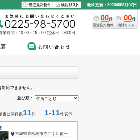
最終更新：2026年08月07日
00
00
件
件
最近見た物件
検討リスト
営業時間：10:00～18：00
定休日：水曜日
は対応できません。
並び順：
11
1-11
該当公開件数
件
件表示
校
宮城県東松島市赤井字川前一