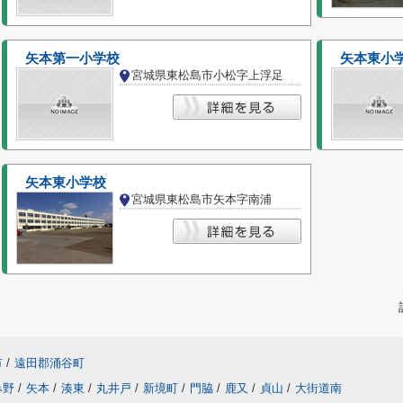
矢本第一小学校
矢本東小
宮城県東松島市小松字上浮足
矢本東小学校
宮城県東松島市矢本字南浦
市
/
遠田郡涌谷町
み野
/
矢本
/
湊東
/
丸井戸
/
新境町
/
門脇
/
鹿又
/
貞山
/
大街道南